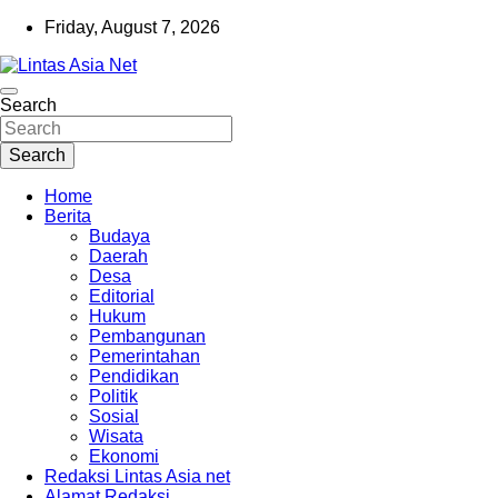
Skip
Friday, August 7, 2026
to
content
Tajam dan Terpercaya
Search
Lintas Asia Net
Search
Home
Berita
Budaya
Daerah
Desa
Editorial
Hukum
Pembangunan
Pemerintahan
Pendidikan
Politik
Sosial
Wisata
Ekonomi
Redaksi Lintas Asia net
Alamat Redaksi