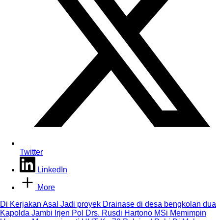
Twitter
LinkedIn
More
Post
Di Kerjakan Asal Jadi proyek Drainase di desa bengkolan dua
Kapolda Jambi Irjen Pol Drs. Rusdi Hartono MSi Memimpin
navigation