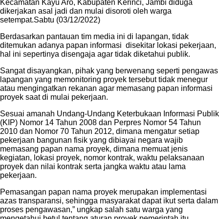
Kecamatan Kayu Aro, Kabupaten Kerinci, Jambi diduga
dikerjakan asal jadi dan mulai disoroti oleh warga
setempat.Sabtu (03/12/2022)
Berdasarkan pantauan tim media ini di lapangan, tidak
ditemukan adanya papan informasi disekitar lokasi pekerjaan,
hal ini sepertinya disengaja agar tidak diketahui publik.
Sangat disayangkan, pihak yang berwenang seperti pengawas
lapangan yang memonitoring proyek tersebut tidak menegur
atau mengingatkan rekanan agar memasang papan informasi
proyek saat di mulai pekerjaan.
Sesuai amanah Undang-Undang Keterbukaan Informasi Publik
(KIP) Nomor 14 Tahun 2008 dan Perpres Nomor 54 Tahun
2010 dan Nomor 70 Tahun 2012, dimana mengatur setiap
pekerjaan bangunan fisik yang dibiayai negara wajib
memasang papan nama proyek, dimana memuat jenis
kegiatan, lokasi proyek, nomor kontrak, waktu pelaksanaan
proyek dan nilai kontrak serta jangka waktu atau lama
pekerjaan.
Pemasangan papan nama proyek merupakan implementasi
azas transparansi, sehingga masyarakat dapat ikut serta dalam
proses pengawasan,” ungkap salah satu warga yang
mengetahui betul tentang aturan proyek pemerintah itu.