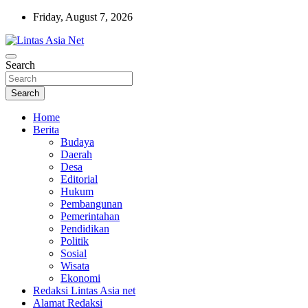
Skip
Friday, August 7, 2026
to
content
Tajam dan Terpercaya
Search
Lintas Asia Net
Search
Home
Berita
Budaya
Daerah
Desa
Editorial
Hukum
Pembangunan
Pemerintahan
Pendidikan
Politik
Sosial
Wisata
Ekonomi
Redaksi Lintas Asia net
Alamat Redaksi