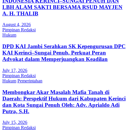
INDONESIA KERINCI–SUNGAI PENUH DAN
LBH ALAM SAKTI BERSAMA RSUD MAYJEN
A. H. THALIB
August 4, 2026
Pimpinan Redaksi
Hukum
DPD KAI Jambi Serahkan SK Kepengurusan DPC
KAI Kerinci–Sungai Penuh, Perkuat Peran
Advokat dalam Memperjuangkan Keadilan
July 17, 2026
Pimpinan Redaksi
Hukum
Pemerintahan
Membongkar Akar Masalah Mafia Tanah di
Daerah: Perspektif Hukum dari Kabupaten Kerinci
dan Kota Sungai Penuh Oleh: Adv. Aprialdo Adi
Putra, S.H.
July 15, 2026
Pimpinan Redaksi