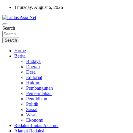
Skip
Thursday, August 6, 2026
to
content
Tajam dan Terpercaya
Search
Lintas Asia Net
Search
Home
Berita
Budaya
Daerah
Desa
Editorial
Hukum
Pembangunan
Pemerintahan
Pendidikan
Politik
Sosial
Wisata
Ekonomi
Redaksi Lintas Asia net
Alamat Redaksi