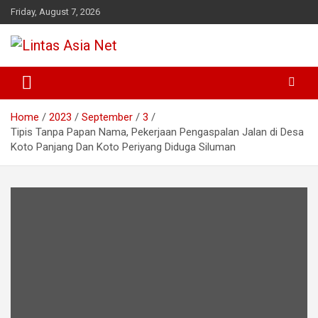
Skip
Friday, August 7, 2026
to
content
Tajam dan Terpercaya
Lintas Asia Net
Home
2023
September
3
Tipis Tanpa Papan Nama, Pekerjaan Pengaspalan Jalan di Desa
Koto Panjang Dan Koto Periyang Diduga Siluman