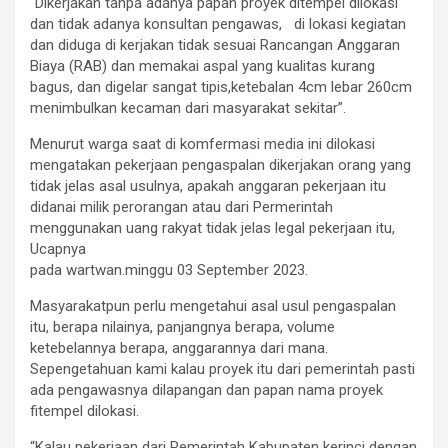
“Dikerjakan tanpa adanya papan proyek ditempel dilokasi
dan tidak adanya konsultan pengawas, di lokasi kegiatan
dan diduga di kerjakan tidak sesuai Rancangan Anggaran
Biaya (RAB) dan memakai aspal yang kualitas kurang
bagus, dan digelar sangat tipis,ketebalan 4cm lebar 260cm
menimbulkan kecaman dari masyarakat sekitar”.
Menurut warga saat di komfermasi media ini dilokasi
mengatakan pekerjaan pengaspalan dikerjakan orang yang
tidak jelas asal usulnya, apakah anggaran pekerjaan itu
didanai milik perorangan atau dari Permerintah
menggunakan uang rakyat tidak jelas legal pekerjaan itu,
Ucapnya
pada wartwan.minggu 03 September 2023.
Masyarakatpun perlu mengetahui asal usul pengaspalan
itu, berapa nilainya, panjangnya berapa, volume
ketebelannya berapa, anggarannya dari mana.
Sepengetahuan kami kalau proyek itu dari pemerintah pasti
ada pengawasnya dilapangan dan papan nama proyek
fitempel dilokasi.
“Kalau pekerjaan dari Pemerintah Kabupaten kerinci dengan