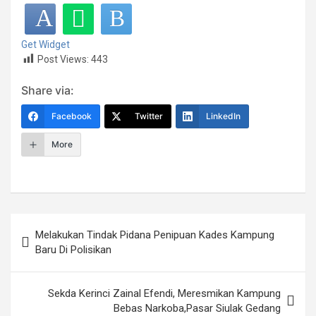
Get Widget
Post Views:
443
Share via:
Facebook
Twitter
LinkedIn
More
Post
Melakukan Tindak Pidana Penipuan Kades Kampung
navigation
Baru Di Polisikan
Sekda Kerinci Zainal Efendi, Meresmikan Kampung
Bebas Narkoba,Pasar Siulak Gedang