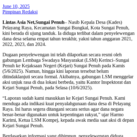
June 10, 2025
Pimpinan Redaksi
Lintas Asia Net,Sungai Penuh
– Nasib Kepala Desa (Kades)
Pelayang Raya, Kecamatan Sungai Bungkal, Kota Sungai Penuh,
kini berada di ujung tanduk. Ia diduga terlibat dalam penyelewengan
dana desa selama empat tahun terakhir, yakni tahun anggaran 2021,
2022, 2023, dan 2024.
Dugaan penyelewengan ini telah dilaporkan secara resmi oleh
gabungan Lembaga Swadaya Masyarakat (LSM) Kerinci–Sungai
Penuh ke Kejaksaan Negeri (Kejari) Sungai Penuh pada Kamis
(5/6/2025). Namun, hingga kini laporan tersebut belum
ditindaklanjuti secara formal. Akibatnya, gabungan LSM menggelar
aksi unjuk rasa di dua lokasi berbeda, yaitu Kantor Inspektorat dan
Kejari Sungai Penuh, pada Selasa (10/6/2025).
“Laporan sudah kami masukkan ke Kejari Sungai Penuh. Kami
menduga ada indikasi kuat penyalahgunaan dana desa di Pelayang
Raya. Ini harus segera ditangani secara serius agar dana negara
benar-benar digunakan untuk kepentingan rakyat,” ujar Harmo
Karimi, Ketua LSM Kompej, kepada awak media saat aksi di depan
Kejari Sungai Penuh.
Berdasarkan informasi yang dihimpun, penyelewengan diduga