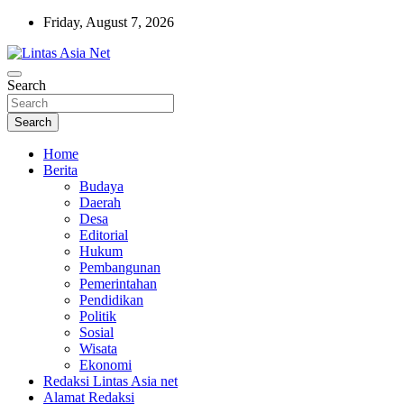
Skip
Friday, August 7, 2026
to
content
Tajam dan Terpercaya
Search
Lintas Asia Net
Search
Home
Berita
Budaya
Daerah
Desa
Editorial
Hukum
Pembangunan
Pemerintahan
Pendidikan
Politik
Sosial
Wisata
Ekonomi
Redaksi Lintas Asia net
Alamat Redaksi