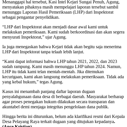
Menanggapi hal tersebut, Kasi Intel Kejari Sungai Penuh, Agung,
menyatakan pihaknya masih mempelajari laporan tersebut sambil
menunggu Laporan Hasil Pemeriksaan (LHP) dari Inspektorat
sebagai pengantar penyelidikan.
“LHP dari Inspektorat akan menjadi dasar awal kami untuk
melakukan pemeriksaan. Kami sudah berkoordinasi dan akan segera
menyurati Inspektorat,” ujar Agung.
Ia juga menegaskan bahwa Kejari tidak akan begitu saja menerima
LHP dari Inspektorat tanpa telaah lebih lanjut.
“Kami dapat informasi bahwa LHP tahun 2021, 2022, dan 2023
sudah rampung. Kami masih menunggu LHP tahun 2024. Namun,
LHP itu tidak kami telan mentah-mentah. Jika ditemukan
kecurigaan, kami akan langsung melakukan pemeriksaan. Tidak ada
yang kebal hukum,” tegas Agung.
Kasus ini menambah panjang daftar laporan dugaan
penyalahgunaan dana desa di berbagai daerah. Masyarakat berharap
agar proses penegakan hukum dilakukan secara transparan dan
akuntabel demi menjaga integritas pengelolaan dana publik.
Hingga berita ini diturunkan, belum ada klarifikasi resmi dari Kepala
Desa Pelayang Raya terkait dugaan yang ditujukan kepadanya
.
(Ance Kristian)