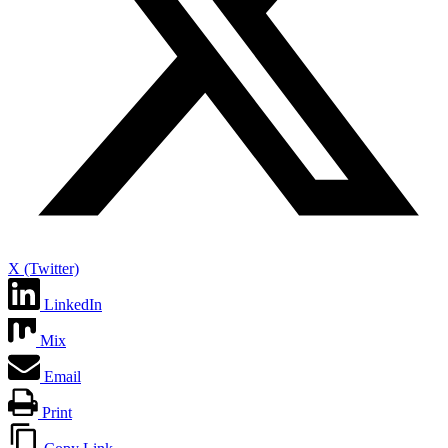
X (Twitter)
LinkedIn
Mix
Email
Print