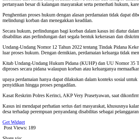
pertanyaan besar di kalangan masyarakat serta pemerhati hukum, ka
Penghentian proses hukum dengan alasan perdamaian tidak dapat dib
melindungi korban dan menegakkan keadilan.
Secara hukum, perlindungan bagi korban dalam kasus ini diatur da
disabilitas atas perlindungan dari segala bentuk kekerasan dan diskri
Undang-Undang Nomor 12 Tahun 2022 tentang Tindak Pidana Kekerasa
luar proses hukum. Dengan demikian, perdamaian keluarga tidak men
Kitab Undang-Undang Hukum Pidana (KUHP) dan UU Nomor 35 Tahun 
diproses secara pidana walaupun korban atau keluarganya memaafka
upaya perdamaian hanya dapat dilakukan dalam konteks sosial untu
penyidikan hingga proses pengadilan.
Kasat Reskrim Polres Kerinci, AKP Very Prasetyawan, saat dikonfir
Kasus ini mendapat perhatian serius dari masyarakat, khususnya kala
desa terhadap perempuan penyandang disabilitas sebagai pelanggaran
Get Widget
Post Views:
189
Share via: