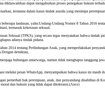
rena dikhawatirkan dapat mengaburkan proses penegakan hukum terhada
enarkan, terutama dalam kasus tindak asusila yang menimpa perempuan
lam beberapa landasan, yaitu:Undang-Undang Nomor 8 Tahun 2016 ten
minasi, termasuk kekerasan seksual.
n Seksual (TPKS), yang secara tegas menyatakan bahwa tindak pidana
ghapus adanya tindak pidana.
2014 tentang Perlindungan Anak, yang memperlakukan penyandang di
n.Dengan demikian,
k menjaga hubungan antarwarga, namun tidak menghapus tanggung jawa
masi melalui pesan WhatsApp, menyampaikan bahwa kasus ini masih da
ngan pemerhati hak perempuan, anak, dan penyandang disabilitas di Ko
 moral dan hukum yang tidak dapat ditoleransi.(Ance)