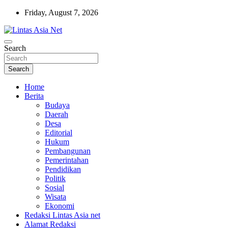
Skip
Friday, August 7, 2026
to
content
Tajam dan Terpercaya
Search
Lintas Asia Net
Search
Home
Berita
Budaya
Daerah
Desa
Editorial
Hukum
Pembangunan
Pemerintahan
Pendidikan
Politik
Sosial
Wisata
Ekonomi
Redaksi Lintas Asia net
Alamat Redaksi