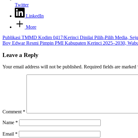
Twitter
LinkedIn
More
Post
Publikasi TMMD Kodim 0417/Kerinci Dinilai Pilih-Pilih Media, S
Boy Edwar Resmi Pimpin PMI Kabupaten Kerinci 2025–2030, Wabu
navigation
Leave a Reply
Your email address will not be published.
Required fields are marked
Comment
*
Name
*
Email
*